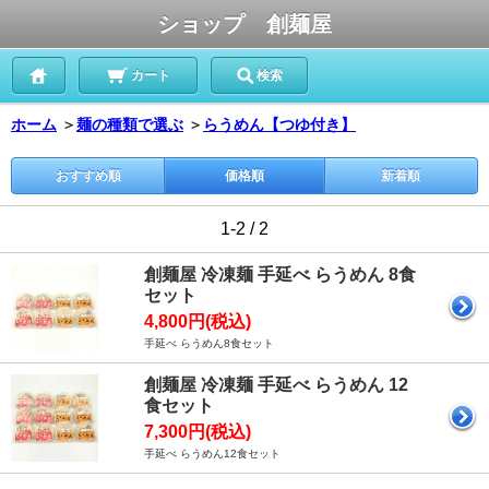
ショップ 創麺屋
カート
検索
ホーム
＞
麺の種類で選ぶ
＞
らうめん【つゆ付き】
おすすめ順
価格順
新着順
1-2 / 2
創麺屋 冷凍麺 手延べ らうめん 8食
セット
4,800円(税込)
手延べ らうめん8食セット
創麺屋 冷凍麺 手延べ らうめん 12
食セット
7,300円(税込)
手延べ らうめん12食セット