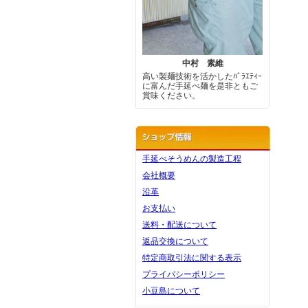
中村 素維
高い製麺技術を活かしたﾊﾞﾗｴﾃｨｰ
に富んだ手延べ麺を是非ともご
賞味ください。
手延べそうめんの製造工程
会社概要
沿革
お支払い
送料・配送について
返品交換について
特定商取引法に関する表示
プライバシーポリシー
小豆島について