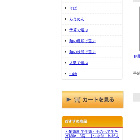
そば
らうめん
予算で選ぶ
麺の種類で選ぶ
麺の状態で選ぶ
創
人数で選ぶ
手延
つゆ
・創麺屋 半生麺・手のべ半生そ
ば180g 8袋 【つゆ付・約16人