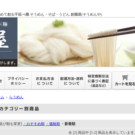
めて創る手延べ麺 そうめん・そば・うどん 創麺屋(そうめんや)
ーム
らうめん
＞
[並び順を変更]
・おすすめ順
・価格順
・新着順
全 [2] 商品中 [1-2] 商品を表示しています