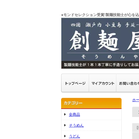
●モンドセレクション受賞!製麺技能士が心を込
ホ
全商品
そうめん
うどん