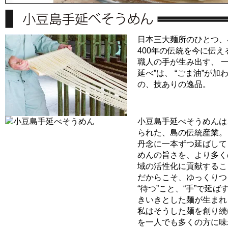
日本三大麺所のひとつ、
400年の伝統を今に伝
職人の手が生み出す、 
延べ”は、 “ごま油”が
の、技ありの逸品。
小豆島手延べそうめんは
られた、島の伝統産業。
丹念に一本ずつ延ばして
めんの旨さを、より多く
域の活性化に貢献するこ
だからこそ、ゆっくりつ
“待つ”こと、“手”で延
きいきとした麺が生まれ
私はそうした麺を創り続
を一人でも多くの方に味