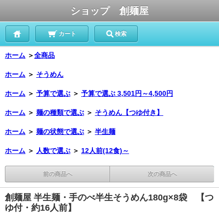
ショップ 創麺屋
カート
検索
ホーム
＞
全商品
ホーム
＞
そうめん
ホーム
＞
予算で選ぶ
＞
予算で選ぶ 3,501円～4,500円
ホーム
＞
麺の種類で選ぶ
＞
そうめん【つゆ付き】
ホーム
＞
麺の状態で選ぶ
＞
半生麺
ホーム
＞
人数で選ぶ
＞
12人前(12食)～
前の商品へ
次の商品へ
創麺屋 半生麺・手のべ半生そうめん180g×8袋 【つ
ゆ付・約16人前】