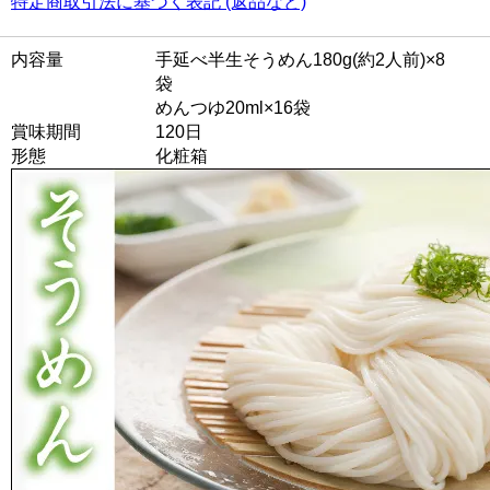
特定商取引法に基づく表記 (返品など)
内容量
手延べ半生そうめん180g(約2人前)×8
袋
めんつゆ20ml×16袋
賞味期間
120日
形態
化粧箱