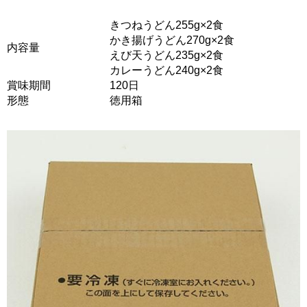
きつねうどん255g×2食
かき揚げうどん270g×2食
内容量
えび天うどん235g×2食
カレーうどん240g×2食
賞味期間
120日
形態
徳用箱